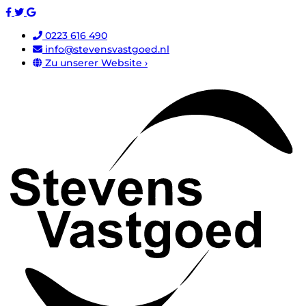
0223 616 490
info@stevensvastgoed.nl
Zu unserer Website ›