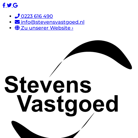
0223 616 490
info@stevensvastgoed.nl
Zu unserer Website ›