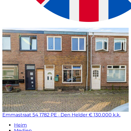
Emmastraat 54
1782 PE · Den Helder
€ 130.000 k.k.
Heim
Medien