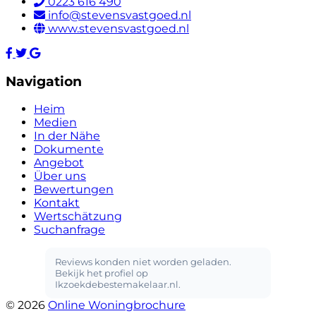
0223 616 490
info@stevensvastgoed.nl
www.stevensvastgoed.nl
Navigation
Heim
Medien
In der Nähe
Dokumente
Angebot
Über uns
Bewertungen
Kontakt
Wertschätzung
Suchanfrage
© 2026
Online Woningbrochure