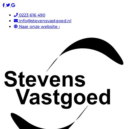
0223 616 490
info@stevensvastgoed.nl
Naar onze website ›