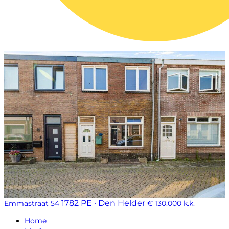
1782 PE · Den Helder
Emmastraat 54
€ 130.000 k.k.
Home